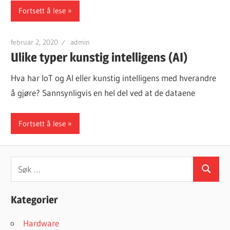
Fortsett å lese
februar 2, 2020
admin
Ulike typer kunstig intelligens (AI)
Hva har IoT og AI eller kunstig intelligens med hverandre
å gjøre? Sannsynligvis en hel del ved at de dataene
Fortsett å lese
Søk
Søk
etter:
Kategorier
Hardware