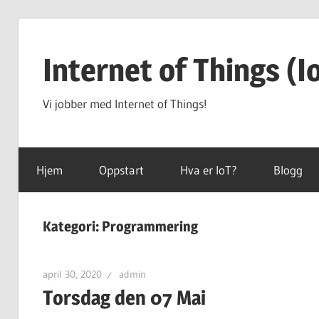
Hopp
til
Internet of Things (I
innhold
Vi jobber med Internet of Things!
Hjem
Oppstart
Hva er IoT?
Blogg
Kategori:
Programmering
april 30, 2020
admin
Torsdag den 07 Mai