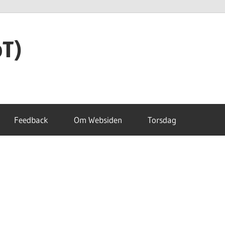
oT)
Feedback
Om Websiden
Torsdag