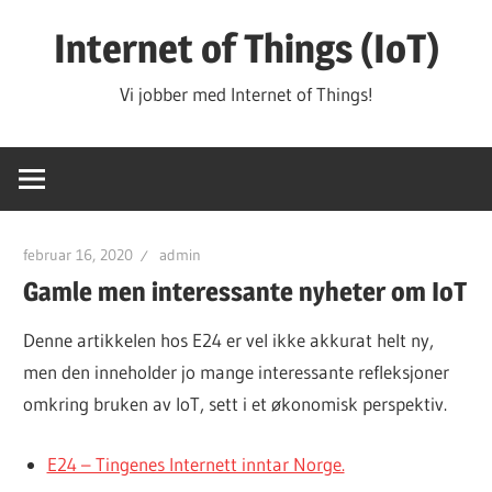
Hopp
Internet of Things (IoT)
til
innhold
Vi jobber med Internet of Things!
februar 16, 2020
admin
Gamle men interessante nyheter om IoT
Denne artikkelen hos E24 er vel ikke akkurat helt ny,
men den inneholder jo mange interessante refleksjoner
omkring bruken av IoT, sett i et økonomisk perspektiv.
E24 – Tingenes Internett inntar Norge.