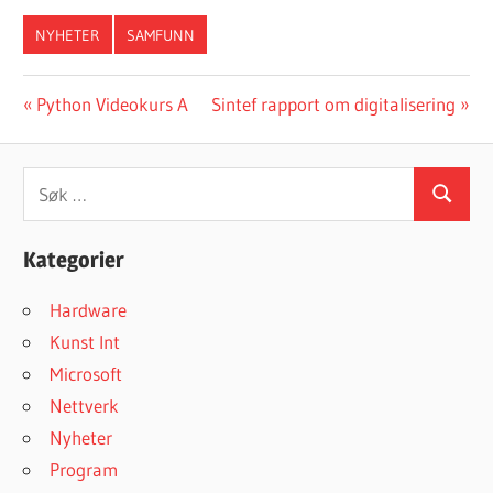
NYHETER
SAMFUNN
Innleggsnavigasjon
Forrige
Neste
Python Videokurs A
Sintef rapport om digitalisering
innlegg:
innlegg:
Søk
Søk
etter:
Kategorier
Hardware
Kunst Int
Microsoft
Nettverk
Nyheter
Program