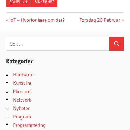
SAMFUNN
SIKKERHET
Innleggsnavigasjon
Forrige
Neste
IoT – Hvorfor lære om det?
Torsdag 20 Februar
innlegg:
innlegg:
Søk
Søk
etter:
Kategorier
Hardware
Kunst Int
Microsoft
Nettverk
Nyheter
Program
Programmering