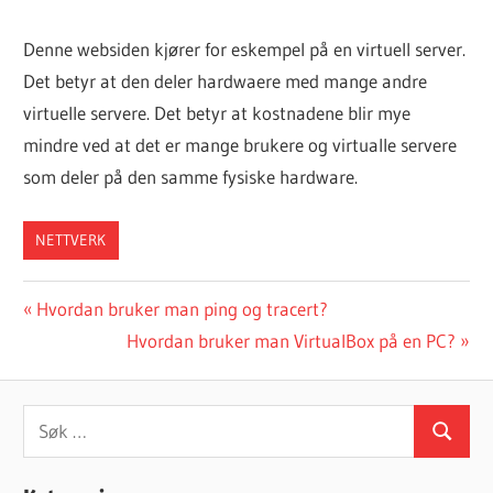
Denne websiden kjører for eskempel på en virtuell server.
Det betyr at den deler hardwaere med mange andre
virtuelle servere. Det betyr at kostnadene blir mye
mindre ved at det er mange brukere og virtualle servere
som deler på den samme fysiske hardware.
NETTVERK
Innleggsnavigasjon
Forrige
Hvordan bruker man ping og tracert?
innlegg:
Neste
Hvordan bruker man VirtualBox på en PC?
innlegg:
Søk
Søk
etter: