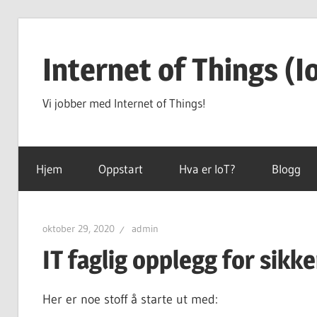
Hopp
til
Internet of Things (I
innhold
Vi jobber med Internet of Things!
Hjem
Oppstart
Hva er IoT?
Blogg
oktober 29, 2020
admin
IT faglig opplegg for sikk
Her er noe stoff å starte ut med: