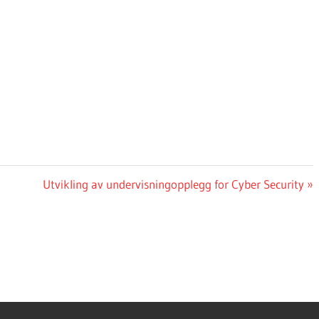
Neste
Utvikling av undervisningopplegg for Cyber Security
innlegg: