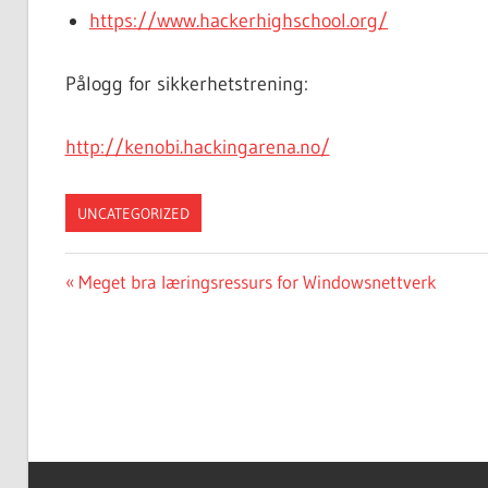
https://www.hackerhighschool.org/
Pålogg for sikkerhetstrening:
http://kenobi.hackingarena.no/
UNCATEGORIZED
Innleggsnavigasjon
Forrige
Meget bra læringsressurs for Windowsnettverk
innlegg: