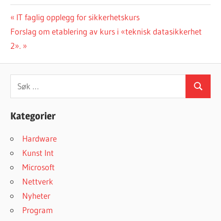
Innleggsnavigasjon
Forrige
IT faglig opplegg for sikkerhetskurs
Neste
innlegg:
Forslag om etablering av kurs i «teknisk datasikkerhet
innlegg:
2».
Søk
Søk
etter:
Kategorier
Hardware
Kunst Int
Microsoft
Nettverk
Nyheter
Program