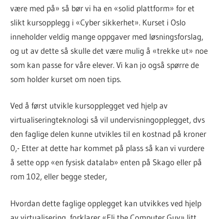
være med på» så bør vi ha en «solid plattform» for et
slikt kursopplegg i «Cyber sikkerhet». Kurset i Oslo
inneholder veldig mange oppgaver med løsningsforslag,
og ut av dette så skulle det være mulig å «trekke ut» noe
som kan passe for våre elever. Vi kan jo også spørre de
som holder kurset om noen tips.
Ved å først utvikle kursopplegget ved hjelp av
virtualiseringteknologi så vil undervisningopplegget, dvs
den faglige delen kunne utvikles til en kostnad på kroner
0,- Etter at dette har kommet på plass så kan vi vurdere
å sette opp «en fysisk datalab» enten på Skago eller på
rom 102, eller begge steder,
Hvordan dette faglige opplegget kan utvikkes ved hjelp
av virtualisering, forklarer «Eli the Computer Guy» litt