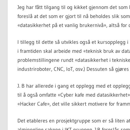
Jeg har fått tilgang til og kikket gjennom det so
foreslå at det som er gjort til nå beholdes slik so
«datasikkerhet på et vanlig brukernivå», altså for 
I tillegg til dette så utvikles også et kursopplegg 
i framtiden skal arbeide med «teknisk bruk av data
problemstillingene rundt «datasikkerhet i teknisk
industriroboter, CNC, IoT, osv.) Dessuten så gjøres 
J. B har allerede i gang et opplegg med et opplegg
til å også omfatte «Cyber kafe med datasikkerhet»,
«Hacker Cafe», det ville sikkert motivere for framm
Det etableres en prosjektgruppe som er så liten at
alminnelige sakene i IKT gruppen. J.B foreslås som p