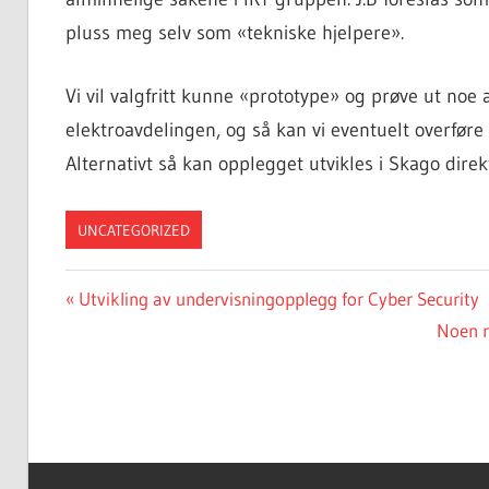
pluss meg selv som «tekniske hjelpere».
Vi vil valgfritt kunne «prototype» og prøve ut noe 
elektroavdelingen, og så kan vi eventuelt overføre
Alternativt så kan opplegget utvikles i Skago direk
UNCATEGORIZED
Innleggsnavigasjon
Forrige
Utvikling av undervisningopplegg for Cyber Security
innlegg:
Neste
Noen r
innlegg