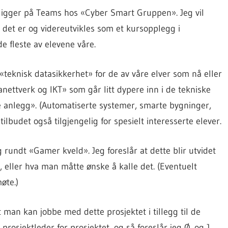
m ligger på Teams hos «Cyber Smart Gruppen». Jeg vil
m det er og videreutvikles som et kursopplegg i
de fleste av elevene våre.
i «teknisk datasikkerhet» for de av våre elver som nå eller
nettverk og IKT» som går litt dypere inn i de tekniske
e anlegg». (Automatiserte systemer, smarte bygninger,
tilbudet også tilgjengelig for spesielt interesserte elever.
 rundt «Gamer kveld». Jeg foreslår at dette blir utvidet
 eller hva man måtte ønske å kalle det. (Eventuelt
øte.)
 man kan jobbe med dette prosjektet i tillegg til de
rosjektleder for prosjektet, og så foreslår jeg Ø. og J.