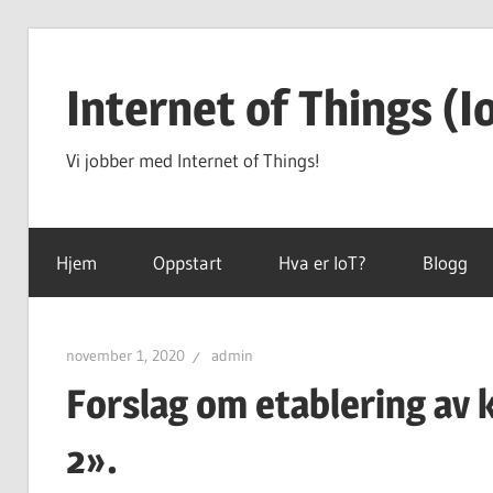
Hopp
til
Internet of Things (I
innhold
Vi jobber med Internet of Things!
Hjem
Oppstart
Hva er IoT?
Blogg
november 1, 2020
admin
Forslag om etablering av 
2».