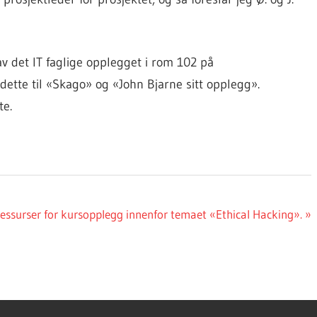
av det IT faglige opplegget i rom 102 på
 dette til «Skago» og «John Bjarne sitt opplegg».
te.
essurser for kursopplegg innenfor temaet «Ethical Hacking».
: